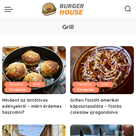
Grill
Gasztro
Grill
Gasztro
Grill
Receptek
Receptek
Mindent az öntöttvas
Grillen füstölt amerikai
edényekről – miért érdemes
káposztasaláta – füstös
használni?
coleslaw újragondolva