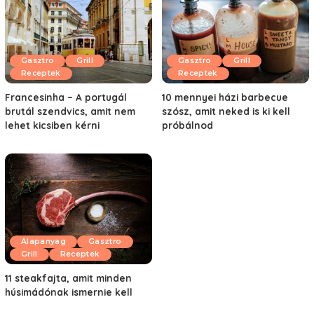
Gasztro
Grill
Gasztro
Grill
Receptek
Receptek
Francesinha – A portugál
10 mennyei házi barbecue
brutál szendvics, amit nem
szósz, amit neked is ki kell
lehet kicsiben kérni
próbálnod
Alapanyag
Gasztro
Grill
Receptek
11 steakfajta, amit minden
húsimádónak ismernie kell