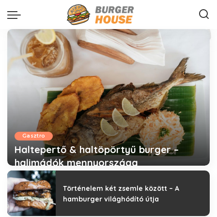
Gasztro
Haltepertő & haltöpörtyű burger –
halimádók mennyországa
Történelem két zsemle között – A
hamburger világhódító útja