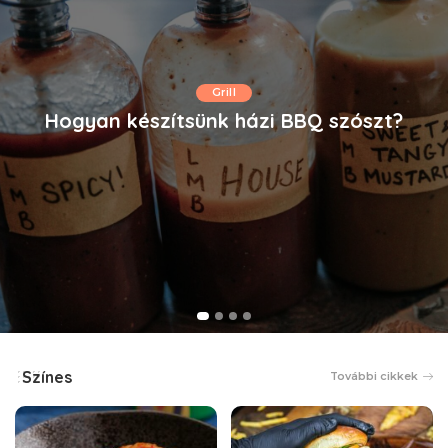
Grill
Hogyan készítsünk házi BBQ szószt?
Színes
További cikkek