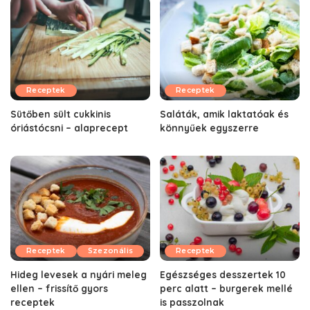
Receptek
Receptek
Sütőben sült cukkinis
Saláták, amik laktatóak és
óriástócsni – alaprecept
könnyűek egyszerre
Receptek
Szezonális
Receptek
Hideg levesek a nyári meleg
Egészséges desszertek 10
ellen – frissítő gyors
perc alatt – burgerek mellé
receptek
is passzolnak