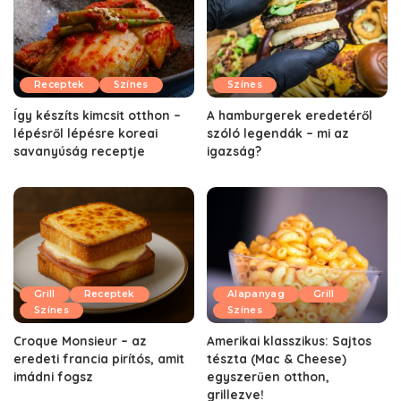
Receptek
Színes
Színes
Így készíts kimcsit otthon –
A hamburgerek eredetéről
lépésről lépésre koreai
szóló legendák – mi az
savanyúság receptje
igazság?
Grill
Receptek
Alapanyag
Grill
Színes
Színes
Croque Monsieur – az
Amerikai klasszikus: Sajtos
eredeti francia pirítós, amit
tészta (Mac & Cheese)
imádni fogsz
egyszerűen otthon,
grillezve!