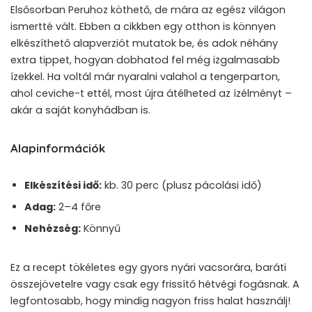
Elsősorban Peruhoz köthető, de mára az egész világon
ismertté vált. Ebben a cikkben egy otthon is könnyen
elkészíthető alapverziót mutatok be, és adok néhány
extra tippet, hogyan dobhatod fel még izgalmasabb
ízekkel. Ha voltál már nyaralni valahol a tengerparton,
ahol ceviche-t ettél, most újra átélheted az ízélményt –
akár a saját konyhádban is.
Alapinformációk
Elkészítési idő:
kb. 30 perc (plusz pácolási idő)
Adag:
2–4 főre
Nehézség:
Könnyű
Ez a recept tökéletes egy gyors nyári vacsorára, baráti
összejövetelre vagy csak egy frissítő hétvégi fogásnak. A
legfontosabb, hogy mindig nagyon friss halat használj!