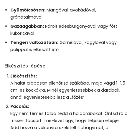
Gyümölcsösen:
Mangóval, avokádóval,
gránátalmával
Gazdagabban:
Párolt édesburgonyával vagy főtt
kukoricával
Tengeri változatban:
Garnélával, kagylóval vagy
polippal is elkészíthető
Elkészítés lépései
Előkészítés:
A halat alaposan ellenőrizd szálkákra, majd vágd 1–1,5
cm-es kockákra. Minél egyenletesebbek a darabok,
annál egyenletesebb lesz a „főzés”.
Pácolás:
Egy nem fémes tálba tedd a haldarabokat. Öntsd rá a
frissen facsart lime-levet úgy, hogy teljesen ellepje.
Add hozzá a vékonyra szeletelt lilahagymát, a