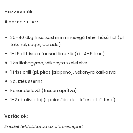
Hozzávalók
Alaprecepthez:
30–40 dkg friss, sashimi minőségű fehér húsú hal (pl.
tőkehal, sügér, dorádó)
1–1,5 dl frissen facsart lime-lé (kb. 4–5 lime)
1 kis lilahagyma, vékonyra szeletelve
1 friss chili (pl. piros jalapeño), vékonyra karikázva
Só, ízlés szerint
Korianderlevél (frissen aprítva)
1–2 ek olívaolaj (opcionális, de pikánsabbá teszi)
Variációk:
Ezekkel feldobhatod az alapreceptet: