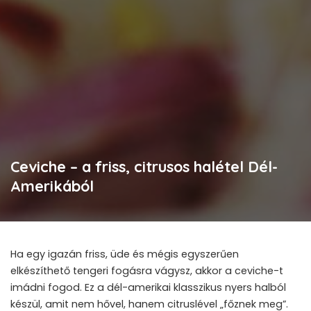
Ceviche – a friss, citrusos halétel Dél-
Amerikából
Ha egy igazán friss, üde és mégis egyszerűen
elkészíthető tengeri fogásra vágysz, akkor a ceviche-t
imádni fogod. Ez a dél-amerikai klasszikus nyers halból
készül, amit nem hővel, hanem citruslével „főznek meg”.